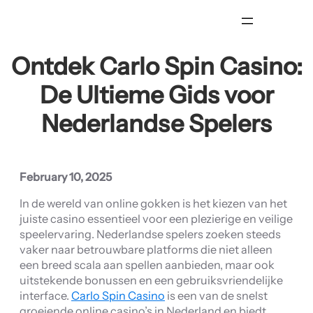
Skip
to
content
Ontdek Carlo Spin Casino:
De Ultieme Gids voor
Nederlandse Spelers
February 10, 2025
In de wereld van online gokken is het kiezen van het
juiste casino essentieel voor een plezierige en veilige
speelervaring. Nederlandse spelers zoeken steeds
vaker naar betrouwbare platforms die niet alleen
een breed scala aan spellen aanbieden, maar ook
uitstekende bonussen en een gebruiksvriendelijke
interface.
Carlo Spin Casino
is een van de snelst
groeiende online casino’s in Nederland en biedt