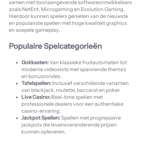
samen met toonaangevende softwareontwikkelaars
zoals NetEnt, Microgaming en Evolution Gaming.
Hierdoor kunnen spelers genieten van de nieuwste
en populairste spellen met hoge kwaliteit graphics
en soepele gameplay.
Populaire Spelcategorieën
Gokkasten:
Van klassieke fruitautomaten tot
moderne videoslots met spannende thema’s
en bonusrondes.
Tafelspellen:
Inclusief verschillende varianten
van blackjack, roulette, baccarat en poker.
Live Casino:
Real-time spellen met
professionele dealers voor een authentieke
casino-ervaring.
Jackpot Spellen:
Spellen met progressieve
jackpots die levensveranderende prijzen
kunnen opleveren.