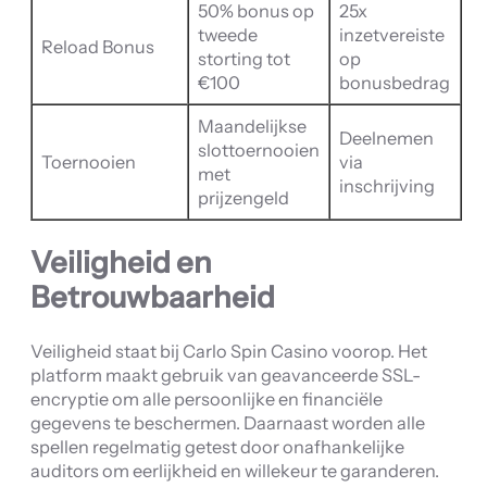
50% bonus op
25x
tweede
inzetvereiste
Reload Bonus
storting tot
op
€100
bonusbedrag
Maandelijkse
Deelnemen
slottoernooien
Toernooien
via
met
inschrijving
prijzengeld
Veiligheid en
Betrouwbaarheid
Veiligheid staat bij Carlo Spin Casino voorop. Het
platform maakt gebruik van geavanceerde SSL-
encryptie om alle persoonlijke en financiële
gegevens te beschermen. Daarnaast worden alle
spellen regelmatig getest door onafhankelijke
auditors om eerlijkheid en willekeur te garanderen.