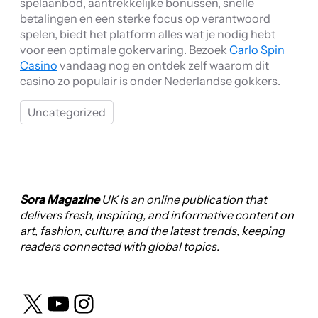
spelaanbod, aantrekkelijke bonussen, snelle
betalingen en een sterke focus op verantwoord
spelen, biedt het platform alles wat je nodig hebt
voor een optimale gokervaring. Bezoek
Carlo Spin
Casino
vandaag nog en ontdek zelf waarom dit
casino zo populair is onder Nederlandse gokkers.
Uncategorized
Sora Magazine
UK is an online publication that
delivers fresh, inspiring, and informative content on
art, fashion, culture, and the latest trends, keeping
readers connected with global topics.
X
YouTube
Instagram