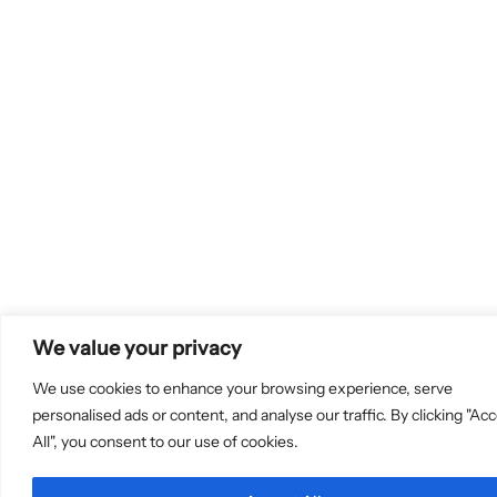
We value your privacy
We use cookies to enhance your browsing experience, serve
personalised ads or content, and analyse our traffic. By clicking "Ac
All", you consent to our use of cookies.