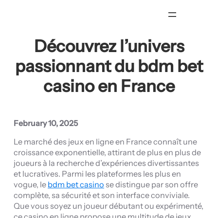
Skip
to
content
Découvrez l’univers
passionnant du bdm bet
casino en France
February 10, 2025
Le marché des jeux en ligne en France connaît une
croissance exponentielle, attirant de plus en plus de
joueurs à la recherche d’expériences divertissantes
et lucratives. Parmi les plateformes les plus en
vogue, le
bdm bet casino
se distingue par son offre
complète, sa sécurité et son interface conviviale.
Que vous soyez un joueur débutant ou expérimenté,
ce casino en ligne propose une multitude de jeux