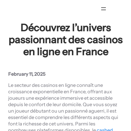
Skip
to
content
Découvrez l’univers
passionnant des casinos
en ligne en France
February 11, 2025
Le secteur des casinos en ligne connaît une
croissance exponentielle en France, offrant aux
joueurs une expérience immersive et accessible
depuis le confort de leur domicile. Que vous soyez
un joueur débutant ou un passionné aguerri, il est
essentiel de comprendre les différents aspects qui
font la richesse de cet univers. Parmi les
nombreuses plateformes disponibles, le
cashed