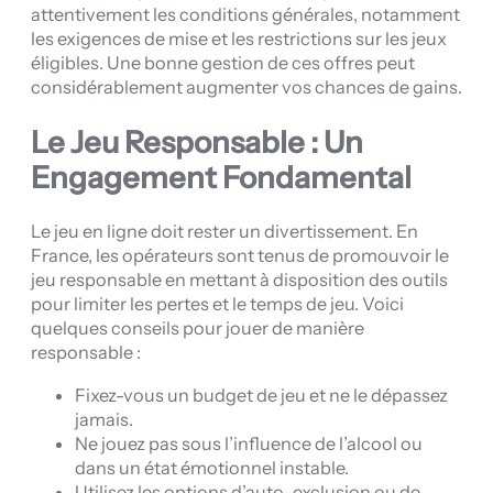
attentivement les conditions générales, notamment
les exigences de mise et les restrictions sur les jeux
éligibles. Une bonne gestion de ces offres peut
considérablement augmenter vos chances de gains.
Le Jeu Responsable : Un
Engagement Fondamental
Le jeu en ligne doit rester un divertissement. En
France, les opérateurs sont tenus de promouvoir le
jeu responsable en mettant à disposition des outils
pour limiter les pertes et le temps de jeu. Voici
quelques conseils pour jouer de manière
responsable :
Fixez-vous un budget de jeu et ne le dépassez
jamais.
Ne jouez pas sous l’influence de l’alcool ou
dans un état émotionnel instable.
Utilisez les options d’auto-exclusion ou de