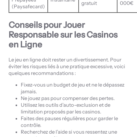
gratuit
000€
(Paysafecard)
Conseils pour Jouer
Responsable sur les Casinos
en Ligne
Le jeu en ligne doit rester un divertissement. Pour
éviter les risques liés à une pratique excessive, voici
quelques recommandations :
Fixez-vous un budget de jeu et ne le dépassez
jamais.
Ne jouez pas pour compenser des pertes.
Utilisez les outils d’auto-exclusion et de
limitation proposés par les casinos.
Faites des pauses régulières pour garder le
contrôle.
Recherchez de l’aide si vous ressentez une