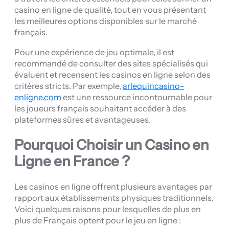
casino en ligne de qualité, tout en vous présentant
les meilleures options disponibles sur le marché
français.
Pour une expérience de jeu optimale, il est
recommandé de consulter des sites spécialisés qui
évaluent et recensent les casinos en ligne selon des
critères stricts. Par exemple,
arlequincasino-
enligne.com
est une ressource incontournable pour
les joueurs français souhaitant accéder à des
plateformes sûres et avantageuses.
Pourquoi Choisir un Casino en
Ligne en France ?
Les casinos en ligne offrent plusieurs avantages par
rapport aux établissements physiques traditionnels.
Voici quelques raisons pour lesquelles de plus en
plus de Français optent pour le jeu en ligne :