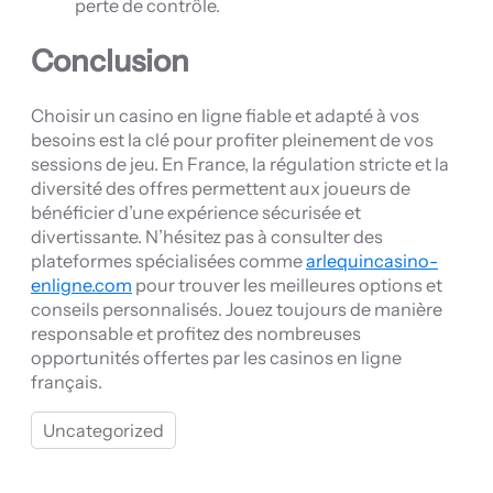
perte de contrôle.
Conclusion
Choisir un casino en ligne fiable et adapté à vos
besoins est la clé pour profiter pleinement de vos
sessions de jeu. En France, la régulation stricte et la
diversité des offres permettent aux joueurs de
bénéficier d’une expérience sécurisée et
divertissante. N’hésitez pas à consulter des
plateformes spécialisées comme
arlequincasino-
enligne.com
pour trouver les meilleures options et
conseils personnalisés. Jouez toujours de manière
responsable et profitez des nombreuses
opportunités offertes par les casinos en ligne
français.
Uncategorized