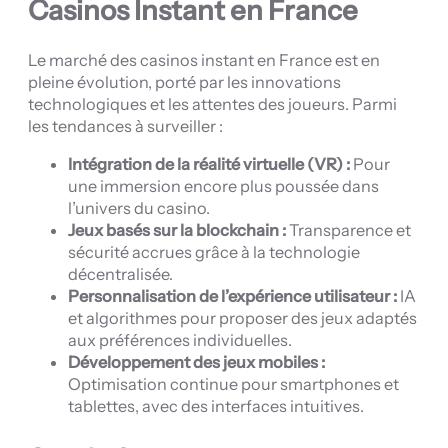
Casinos Instant en France
Le marché des casinos instant en France est en
pleine évolution, porté par les innovations
technologiques et les attentes des joueurs. Parmi
les tendances à surveiller :
Intégration de la réalité virtuelle (VR) :
Pour
une immersion encore plus poussée dans
l’univers du casino.
Jeux basés sur la blockchain :
Transparence et
sécurité accrues grâce à la technologie
décentralisée.
Personnalisation de l’expérience utilisateur :
IA
et algorithmes pour proposer des jeux adaptés
aux préférences individuelles.
Développement des jeux mobiles :
Optimisation continue pour smartphones et
tablettes, avec des interfaces intuitives.