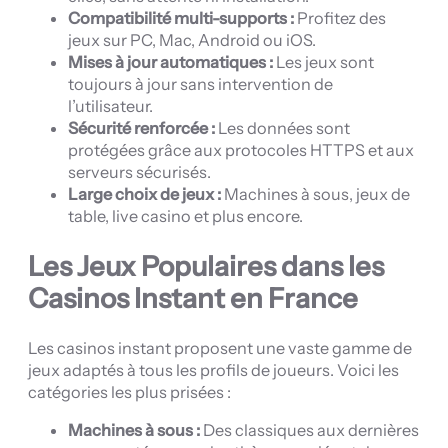
Compatibilité multi-supports :
Profitez des
jeux sur PC, Mac, Android ou iOS.
Mises à jour automatiques :
Les jeux sont
toujours à jour sans intervention de
l’utilisateur.
Sécurité renforcée :
Les données sont
protégées grâce aux protocoles HTTPS et aux
serveurs sécurisés.
Large choix de jeux :
Machines à sous, jeux de
table, live casino et plus encore.
Les Jeux Populaires dans les
Casinos Instant en France
Les casinos instant proposent une vaste gamme de
jeux adaptés à tous les profils de joueurs. Voici les
catégories les plus prisées :
Machines à sous :
Des classiques aux dernières