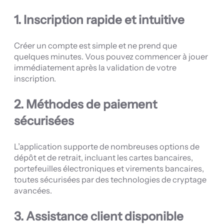
1. Inscription rapide et intuitive
Créer un compte est simple et ne prend que
quelques minutes. Vous pouvez commencer à jouer
immédiatement après la validation de votre
inscription.
2. Méthodes de paiement
sécurisées
L’application supporte de nombreuses options de
dépôt et de retrait, incluant les cartes bancaires,
portefeuilles électroniques et virements bancaires,
toutes sécurisées par des technologies de cryptage
avancées.
3. Assistance client disponible