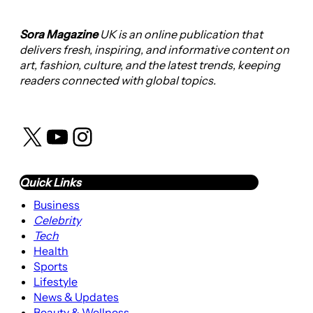
Sora Magazine
UK is an online publication that
delivers fresh, inspiring, and informative content on
art, fashion, culture, and the latest trends, keeping
readers connected with global topics.
X
YouTube
Instagram
Quick Links
Business
Celebrity
Tech
Health
Sports
Lifestyle
News & Updates
Beauty & Wellness