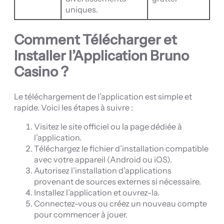
uniques.
Comment Télécharger et
Installer l’Application Bruno
Casino ?
Le téléchargement de l’application est simple et
rapide. Voici les étapes à suivre :
Visitez le site officiel ou la page dédiée à
l’application.
Téléchargez le fichier d’installation compatible
avec votre appareil (Android ou iOS).
Autorisez l’installation d’applications
provenant de sources externes si nécessaire.
Installez l’application et ouvrez-la.
Connectez-vous ou créez un nouveau compte
pour commencer à jouer.