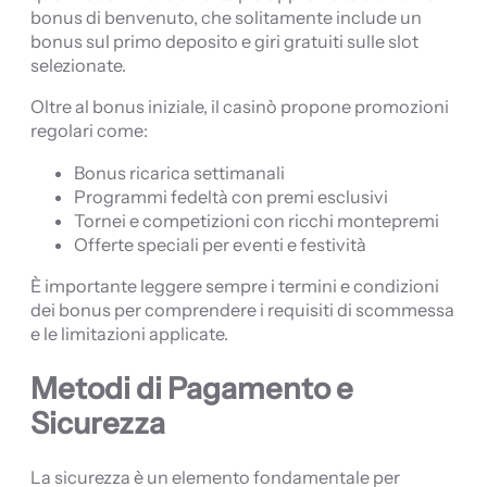
bonus di benvenuto, che solitamente include un
bonus sul primo deposito e giri gratuiti sulle slot
selezionate.
Oltre al bonus iniziale, il casinò propone promozioni
regolari come:
Bonus ricarica settimanali
Programmi fedeltà con premi esclusivi
Tornei e competizioni con ricchi montepremi
Offerte speciali per eventi e festività
È importante leggere sempre i termini e condizioni
dei bonus per comprendere i requisiti di scommessa
e le limitazioni applicate.
Metodi di Pagamento e
Sicurezza
La sicurezza è un elemento fondamentale per