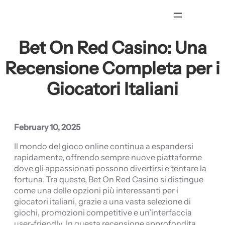
Skip
to
content
Bet On Red Casino: Una
Recensione Completa per i
Giocatori Italiani
February 10, 2025
Il mondo del gioco online continua a espandersi
rapidamente, offrendo sempre nuove piattaforme
dove gli appassionati possono divertirsi e tentare la
fortuna. Tra queste, Bet On Red Casino si distingue
come una delle opzioni più interessanti per i
giocatori italiani, grazie a una vasta selezione di
giochi, promozioni competitive e un’interfaccia
user-friendly. In questa recensione approfondita,