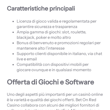
Caratteristiche principali
Licenza di gioco valida e regolamentata per
garantire sicurezza e trasparenza
Ampia gamma di giochi: slot, roulette,
blackjack, poker e molto altro
Bonus di benvenuto e promozioni regolari per
mantenere alto l’interesse
Supporto clienti disponibile in italiano, via chat
live e email
Compatibilità con dispositivi mobili per
giocare ovunque e in qualsiasi momento
Offerta di Giochi e Software
Uno degli aspetti più importanti per un casinò online
è la varietà e qualità dei giochi offerti. Bet On Red
Casino collabora con alcuni dei migliori fornitori di